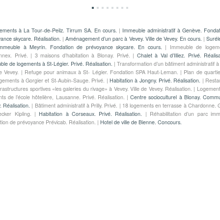
ements à La Tour-de-Peilz. Tirrum SA. En cours.
|
Immeuble administratif à Genève. Fonda
ance skycare. Réalisation.
|
Aménagement d’un parc à Vevey. Ville de Vevey. En cours.
|
Surél
immeuble à Meyrin. Fondation de prévoyance skycare. En cours.
| Immeuble de logem
nex. Privé. | 3 maisons d’habitation à Blonay. Privé. |
Chalet à Val d’Illiez. Privé. Réalis
le de logements à St-Légier. Privé. Réalisation.
| Transformation d’un bâtiment administratif à
de Vevey. | Refuge pour animaux à St- Légier. Fondation SPA Haut-Leman. | Plan de quarti
gements à Gorgier et St-Aubin-Sauge. Privé. |
Habitation à Jongny. Privé. Réalisation.
| Resta
frastructures sportives «les galeries du rivage» à Vevey. Ville de Vevey. Réalisation. | Logemen
nts de l’école hôtelière, Lausanne. Privé. Réalisation. |
Centre socioculturel à Blonay. Comm
. Réalisation.
| Bâtiment administratif à Prilly. Privé. | 18 logements en terrasse à Chardonne.
cker Kipling. |
Habitation à Corseaux. Privé. Réalisation.
| Réhabilitation d’un parc immo
ion de prévoyance Prévicab. Réalisation. |
Hotel de ville de Bienne. Concours.