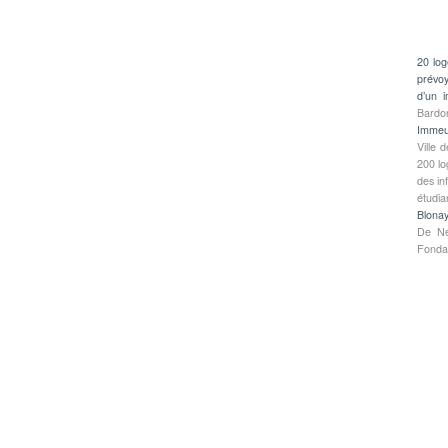
20 log
prévoy
d’un 
Bardon
Immeub
Ville 
200 lo
des in
étudia
Blonay
De Ne
Fondat