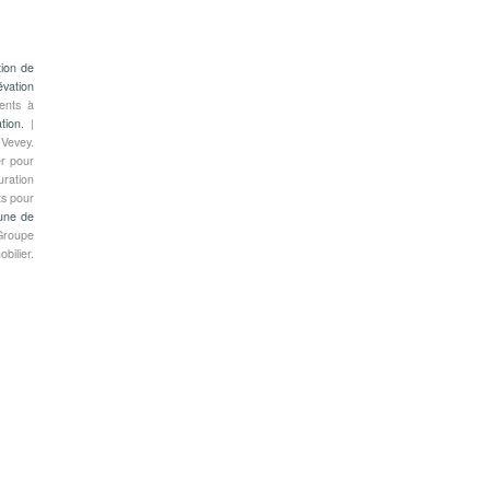
tion de
évation
ents à
ation.
|
 Vevey.
er pour
uration
ts pour
une de
 Groupe
bilier.